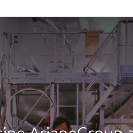
rvice !
Mes combats
Actualités
Mon équipe
Liste