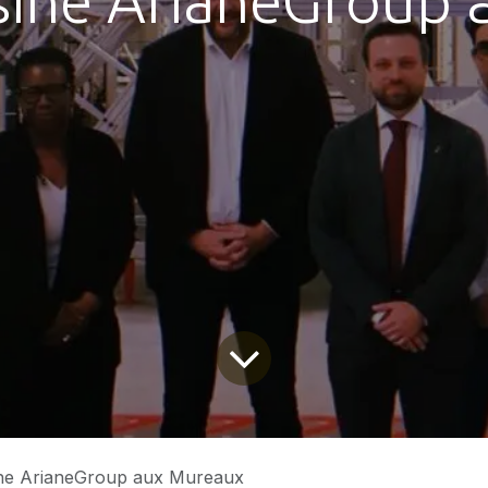
'usine ArianeGroup
usine ArianeGroup aux Mureaux