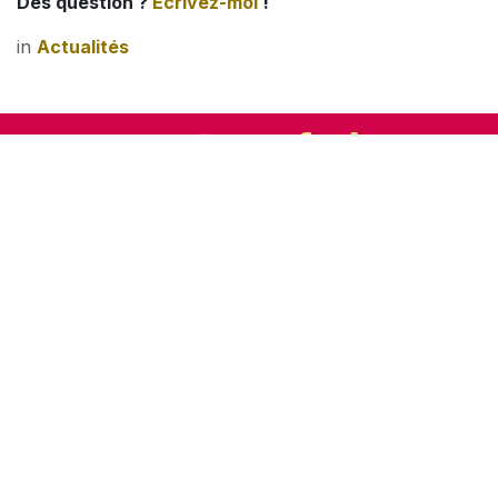
Des question ?
Écrivez-moi
!
in
Actualités