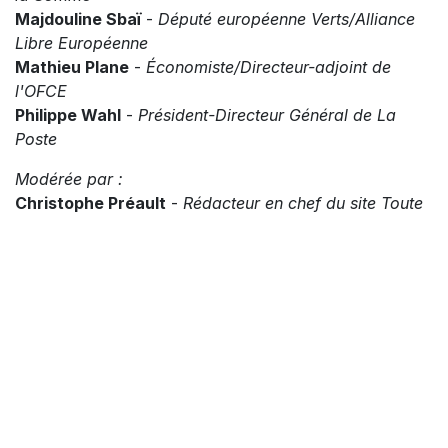
Majdouline Sbaï
-
Député européenne Verts/Alliance
Libre Européenne
Mathieu Plane
-
Économiste/Directeur-adjoint de
l'OFCE
Philippe Wahl
-
Président-Directeur Général de La
Poste
Modérée par :
Christophe Préault
-
Rédacteur en chef du site Toute
l'Europe
17h10 - 18h25 :
Table Ronde n°3
Comment assurer la sécurité collective des
Européens demain ?
Avec :
Bernard Cazeneuve
-
Ancien Premier Ministre (2016-
2017)
Florence Parly
-
Ancienne Ministre des Armées (2017-